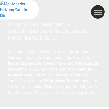
Öl- und Gasheizungen –
modernisieren, effizient nutzen,
clever kombinieren
Nicht jedes Gebäude eignet sich sofort für eine
Wärmepumpe oder Biomasseanlage. Gerade in
Bestandsgebäuden
bleiben
Gas- und Ölheizungen
eine sinnvolle Lösung – vor allem dann, wenn sie
modernisiert
und mit erneuerbaren Energien
kombiniert werden. Mit
Buderus-Technik
und dem
Fachwissen von
Mac Metzler
sorgen wir dafür, dass
Ihre Anlage effizient, sicher und zuverlässig arbeitet.