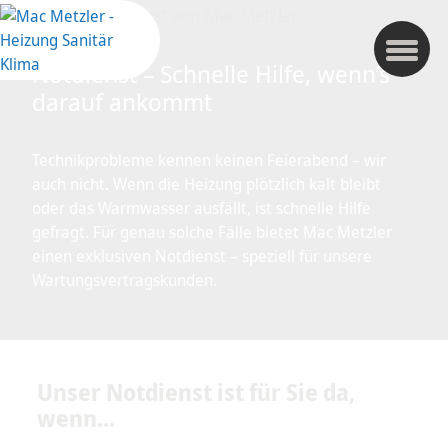
Notdienst – Schnelle Hilfe, wenn’s
darauf ankommt
Technikprobleme kennen keinen Feierabend – wir
auch nicht. Wenn die Heizung plötzlich kalt bleibt
oder das Warmwasser ausfällt, ist schnelle Hilfe
gefragt. Für genau solche Fälle bietet Mac Metzler
einen exklusiven Notdienst – speziell für unsere
Wartungsvertragskunden.
Unser Notdienst ist für Sie da,
wenn...